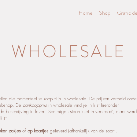
Home
Shop
Grafic de
WHOLESALE
'ellen die momenteel te koop zijn in wholesale. De prijzen vermeld onde
webshop. De
aankoopprijs
in wholesale vind je in lijst hieronder.
 de beschrijving te lezen. Sommigen staan 'niet in voorraad', maar wor
ijst.
eken zakjes
of
op kaartjes
geleverd (afhankelijk van de soort).