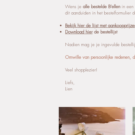
Wens je
alle bestelde B'ellen
in een 
dit aanduiden in het bestelformulier 
Bekijk hier de lijst met aankoopprijz
Download hier
de bestellijst
Nadien mag je je ingevulde bestelli
Omwille van persoonlijke redenen, d
Veel shopplezier!
Liefs,
Lien