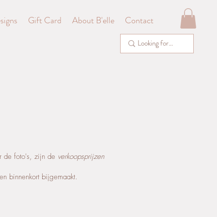
signs
Gift Card
About B'elle
Contact
r de foto's, zijn de
verkoopsprijzen
den binnenkort bijgemaakt.