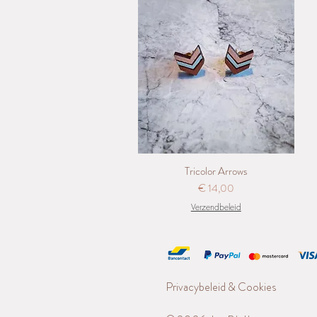
Tricolor Arrows
Snel overzicht
Prijs
€ 14,00
Verzendbeleid
Privacybeleid & Cookies