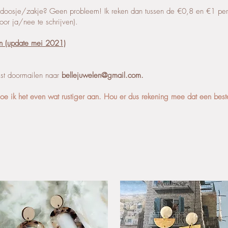
doosje/zakje? Geen probleem! Ik reken dan tussen de €0,8 en €1 per j
door ja/nee te schrijven).
en
(update mei 2021)
jst doormailen naar
bellejuwelen@gmail.com
.
oe ik het even wat rustiger aan. Hou er dus rekening mee dat een best