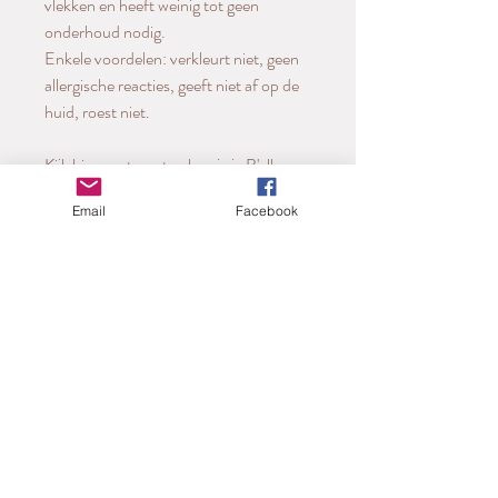
vlekken en heeft weinig tot geen
onderhoud nodig.
Enkele voordelen: verkleurt niet, geen
allergische reacties, geeft niet af op de
huid, roest niet.
Kijk hier om te weten hoe je je B'ellen
het beste kan onderhouden.
Email
Facebook
LEVERTIJD
2 à 5 werkdagen
PRODUCTINFORMATIE
Oorbellen
Kleur: goud , groen en houtkleur
Materiaal: stainless steel , berkenhout
en hars
Gratis verzending
vanaf €70 (binnen België)
Grootte: ongeveer 45mm lang
Let's talk!
bellejuwelen@gmail.com